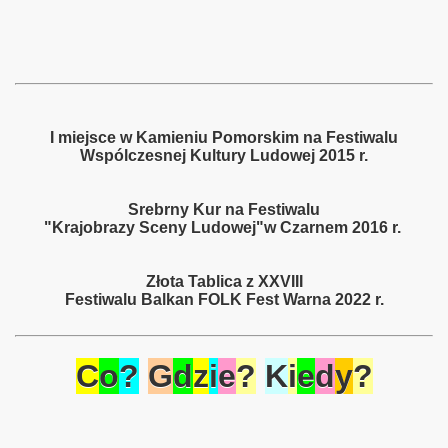
I miejsce w Kamieniu Pomorskim na Festiwalu
Wspólczesnej Kultury Ludowej 2015 r.
Srebrny Kur na Festiwalu
"Krajobrazy Sceny Ludowej"w Czarnem 2016 r.
rocław
Złota Tablica z XXVIII
Festiwalu Balkan FOLK Fest Warna 2022 r.
oty
C
o
?
G
d
z
i
e
?
K
i
e
d
y
?
 Ludowy Uniwersytet III Wieku