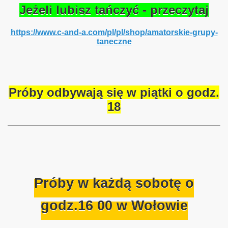
Jeżeli lubisz tańczyć - przeczytaj
https://www.c-and-a.com/pl/pl/shop/amatorskie-grupy-
taneczne
Próby odbywają się w piątki o godz.
18
ube
Próby w każdą sobotę o
godz.16 00 w Wołowie