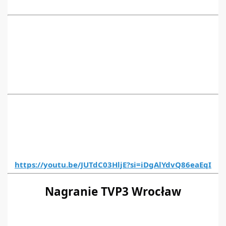
https://youtu.be/JUTdC03HljE?si=iDgAlYdvQ86eaEqI
Nagranie TVP3 Wrocław