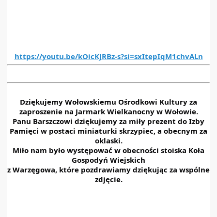
https://youtu.be/kOicKJRBz-s?si=sxItepIqM1chvALn
Dziękujemy Wołowskiemu Ośrodkowi Kultury za
zaproszenie na Jarmark Wielkanocny w Wołowie.
Panu Barszczowi dziękujemy za miły prezent do Izby
Pamięci w postaci miniaturki skrzypiec, a obecnym za
oklaski.
Miło nam było występować w obecności stoiska Koła
Gospodyń Wiejskich
z Warzęgowa, które pozdrawiamy dziękując za wspólne
zdjęcie.